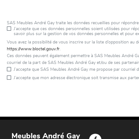
SAS Meubles André Gay traite les données recueillies pour répondre
J’accepte que ces données personnelles soient utilisées pour r
savoir plus sur la gestion de vos données personnelles et pour e
Vous avez la possibilité de vous inscrire sur la liste d’opposition au
https://www.bloctel.gouv.fr
.
Ces données peuvent également permettre à SAS Meubles André Gay et
courriel de la part de SAS Meubles André Gay et/ou de ses partenair
J’accepte que SAS Meubles André Gay me propose par courriel d
J’accepte que mon adresse électronique soit transmise aux parte
Meubles André Gay