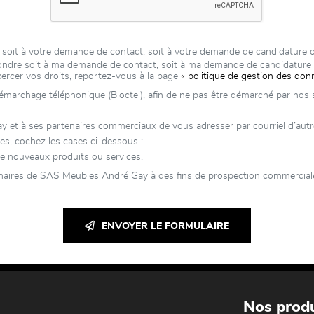
 soit à votre demande de contact, soit à votre demande de candidature 
épondre soit à ma demande de contact, soit à ma demande de candidatur
xercer vos droits, reportez-vous à la page
« politique de gestion des don
 démarchage téléphonique (Bloctel), afin de ne pas être démarché par nos se
 à ses partenaires commerciaux de vous adresser par courriel d’autres 
es, cochez les cases ci-dessous :
e nouveaux produits ou services.
naires de SAS Meubles André Gay à des fins de prospection commerciale 
ENVOYER LE FORMULAIRE
Nos produ