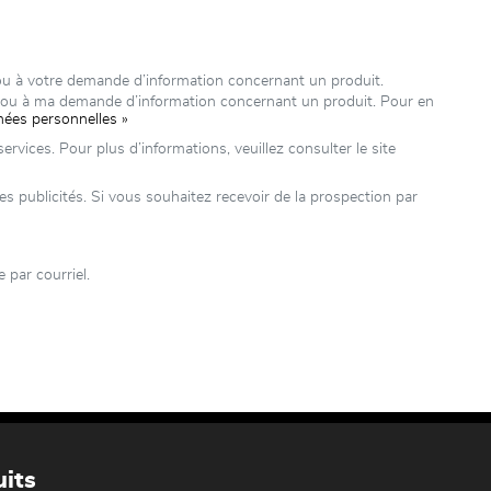
ou à votre demande d’information concernant un produit.
e ou à ma demande d’information concernant un produit. Pour en
nées personnelles »
rvices. Pour plus d’informations, veuillez consulter le site
publicités. Si vous souhaitez recevoir de la prospection par
par courriel.
its