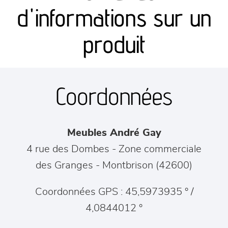
canapés et fauteuils
d'informations sur un
séjours
produit
meubles de complément
Coordonnées
chambres et dressing
literie
Meubles André Gay
décoration
4 rue des Dombes - Zone commerciale
des Granges
-
Montbrison
(
42600
)
Coordonnées GPS : 45,5973935 ° /
4,0844012 °