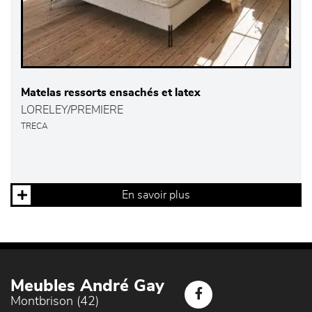
Matelas ressorts ensachés et latex
LORELEY/PREMIERE
TRECA
En savoir plus
Meubles André Gay
Montbrison (42)