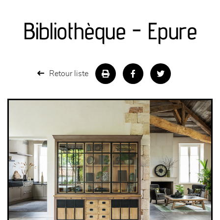
canapés et fauteuils
Bibliothèque - Epure
séjours
meubles de complément
Retour liste
chambres et dressing
literie
décoration