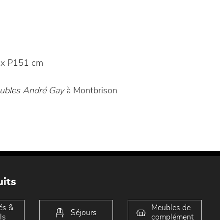
 x P151 cm
ubles André Gay
à Montbrison
its
és &
Meubles de
Séjours
ls
complément