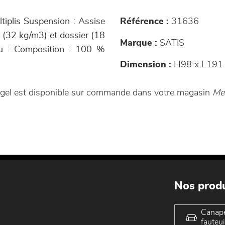
ltiplis Suspension : Assise
Référence :
31636
e (32 kg/m3) et dossier (18
Marque :
SATIS
su : Composition : 100 %
Dimension :
H98 x L191
Angel est disponible sur commande dans votre magasin
Me
Nos produ
Canap
fauteui