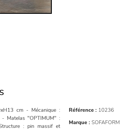
s
90xH13 cm - Mécanique :
Référence :
10236
é - Matelas "OPTIMUM" :
Marque :
SOFAFORM
ructure : pin massif et