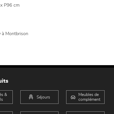
x P96 cm
y
à Montbrison
its
és &
Meubles de
Séjours
ls
complément