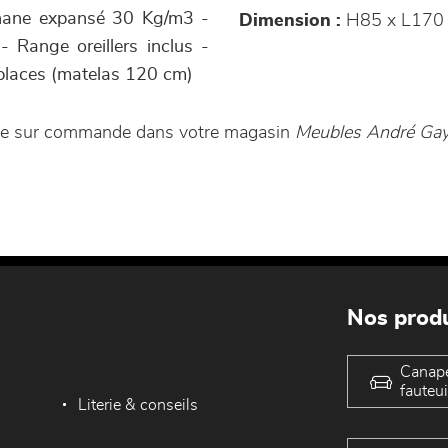
éthane expansé 30 Kg/m3 -
Dimension :
H85 x L170 
 Range oreillers inclus -
 places (matelas 120 cm)
ble sur commande dans votre magasin
Meubles André Ga
Nos produ
Canap
fauteui
Literie & conseils