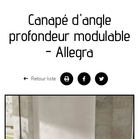
canapés et fauteuils
Canapé d'angle
séjours
profondeur modulable
meubles de complément
- Allegra
chambres et dressing
literie
Retour liste
décoration