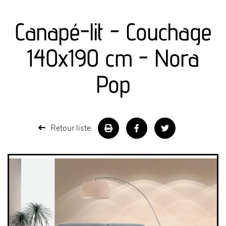
canapés et fauteuils
Canapé-lit - Couchage
séjours
140x190 cm - Nora
meubles de complément
Pop
chambres et dressing
literie
Retour liste
décoration