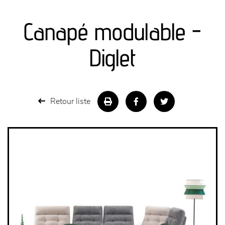
canapés et fauteuils
Canapé modulable -
séjours
Diglet
meubles de complément
chambres et dressing
Retour liste
literie
décoration