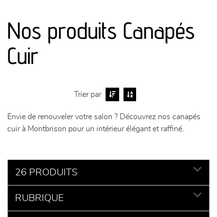
canapés et fauteuils
Nos produits Canapés
séjours
Cuir
meubles de complément
chambres et dressing
Trier par
literie
Envie de renouveler votre salon ? Découvrez nos canapés
cuir à Montbrison pour un intérieur élégant et raffiné.
décoration
26 PRODUITS
RUBRIQUE