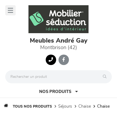
Panneau de gestion des cookies
lose
nu
Meubles André Gay
Montbrison (42)
NOS PRODUITS
séjours
chaise
chaise
TOUS NOS PRODUITS