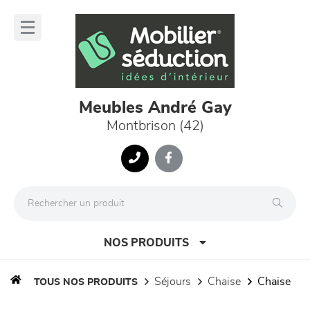
Panneau de gestion des cookies
lose
nu
Meubles André Gay
Montbrison (42)
NOS PRODUITS
séjours
chaise
chaise
TOUS NOS PRODUITS