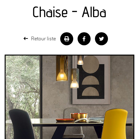
canapés et fauteuils
Chaise - Alba
séjours
meubles de complément
Retour liste
chambres et dressing
literie
décoration