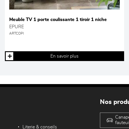
Meuble TV 1 porte coulissante 1 tiroir 1 niche
EPURE
ARTCOPI
En savoir plus
Nos produ
Canap
fauteui
Literie & conseils