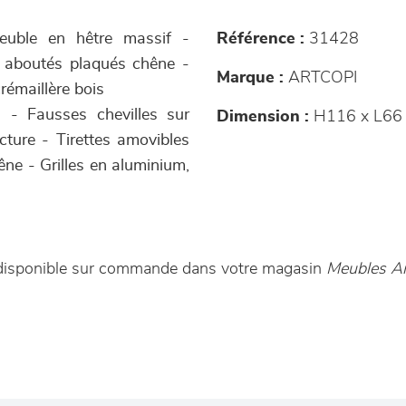
meuble en hêtre massif -
Référence :
31428
 aboutés plaqués chêne -
Marque :
ARTCOPI
crémaillère bois
s - Fausses chevilles sur
Dimension :
H116 x L66 
cture - Tirettes amovibles
ne - Grilles en aluminium,
st disponible sur commande dans votre magasin
Meubles A