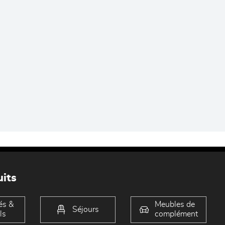
its
és &
Meubles de
Séjours
ls
complément