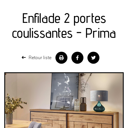
canapés et fauteuils
Enfilade 2 portes
séjours
coulissantes - Prima
meubles de complément
chambres et dressing
Retour liste
literie
décoration