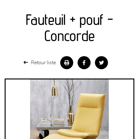
canapés et fauteuils
Fauteuil + pouf -
séjours
Concorde
meubles de complément
chambres et dressing
Retour liste
literie
décoration