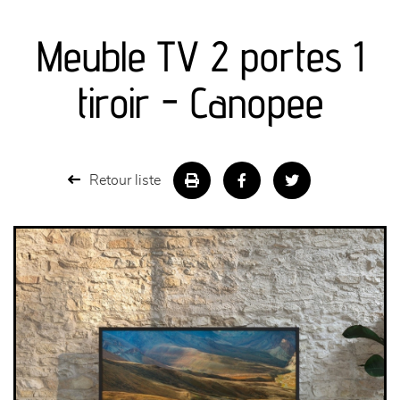
canapés et fauteuils
Meuble TV 2 portes 1
séjours
tiroir - Canopee
meubles de complément
chambres et dressing
Retour liste
literie
décoration