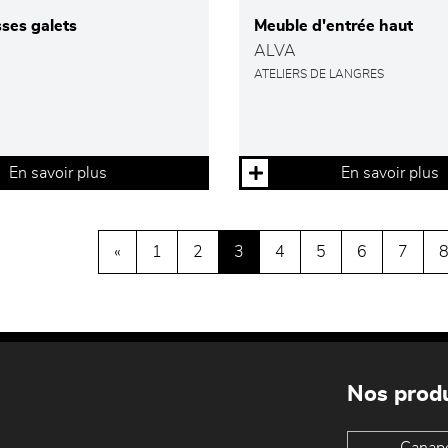
ses galets
Meuble d'entrée haut
ALVA
ATELIERS DE LANGRES
En savoir plus
En savoir plus
«
1
2
3
4
5
6
7
Nos produ
Canap