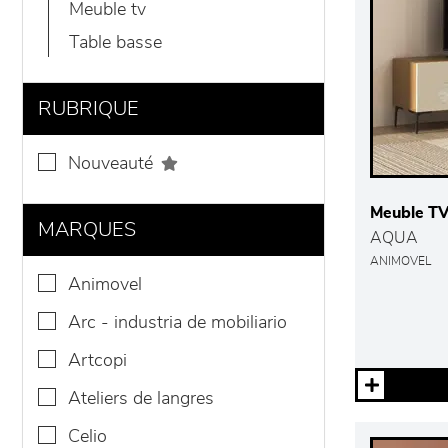
meuble tv
table basse
RUBRIQUE
nouveauté
Meuble T
MARQUES
AQUA
ANIMOVEL
animovel
arc - industria de mobiliario
artcopi
ateliers de langres
celio