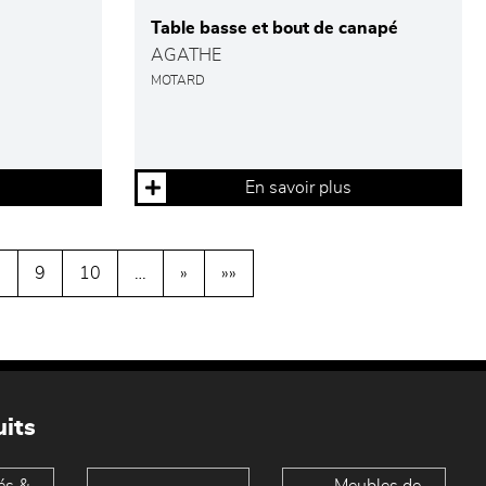
Table basse et bout de canapé
AGATHE
MOTARD
En savoir plus
8
9
10
…
»
»»
its
és &
Meubles de