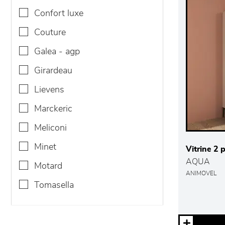
confort luxe
couture
galea - agp
girardeau
lievens
marckeric
meliconi
minet
Vitrine 2 
AQUA
motard
ANIMOVEL
tomasella