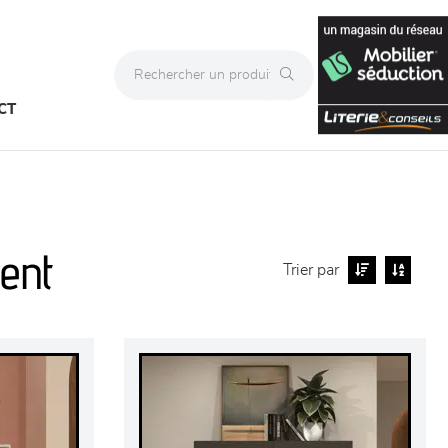
CT
ent
Trier par