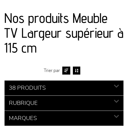
canapés et fauteuils
Nos produits Meuble
séjours
TV Largeur supérieur à
meubles de complément
115 cm
chambres et dressing
literie
Trier par
décoration
38 PRODUITS
RUBRIQUE
MARQUES