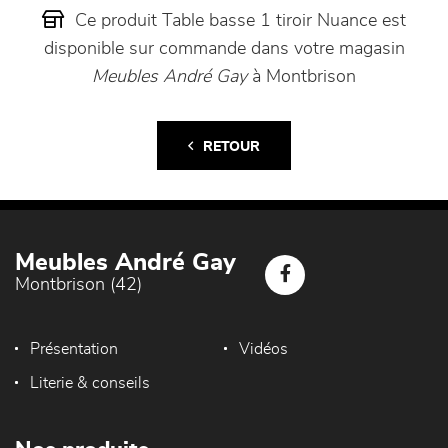
Ce produit Table basse 1 tiroir Nuance est
disponible sur commande dans votre magasin
Meubles André Gay
à Montbrison
RETOUR
Meubles André Gay
Montbrison (42)
Présentation
Vidéos
Literie & conseils