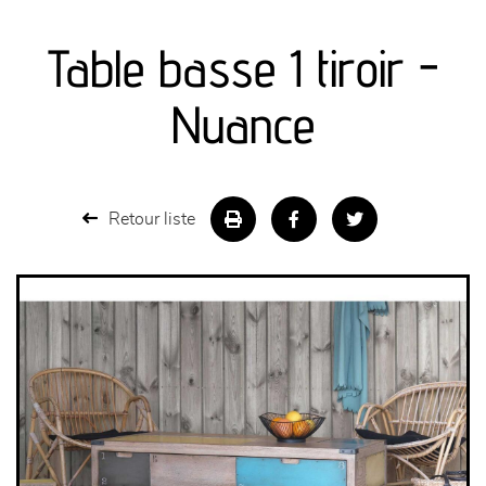
canapés et fauteuils
Table basse 1 tiroir -
séjours
Nuance
meubles de complément
chambres et dressing
Retour liste
literie
décoration