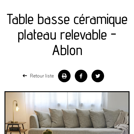
canapés et fauteuils
Table basse céramique
séjours
plateau relevable -
meubles de complément
Ablon
chambres et dressing
literie
Retour liste
décoration