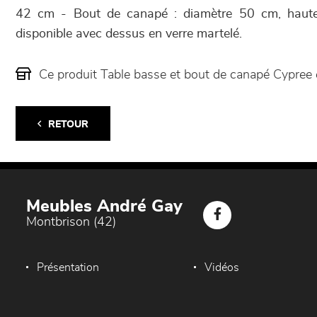
42 cm - Bout de canapé : diamètre 50 cm, haut
disponible avec dessus en verre martelé.
Ce produit Table basse et bout de canapé Cypree
RETOUR
Meubles André Gay
Montbrison (42)
Présentation
Vidéos