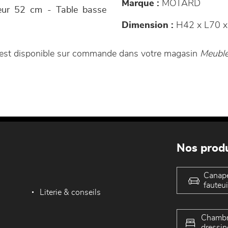
Marque :
MOTARD
eur 52 cm - Table basse
Dimension :
H42 x L70 x
 est disponible sur commande dans votre magasin
Meuble
Nos produ
Canap
fauteui
Literie & conseils
Chambr
dressin