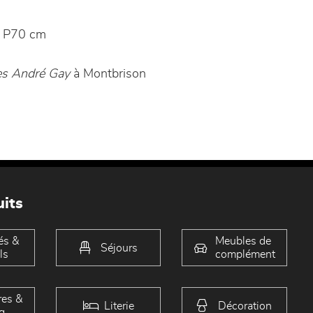
 P70 cm
s André Gay
à Montbrison
its
és &
Meubles de
Séjours
ls
complément
es &
Literie
Décoration
g