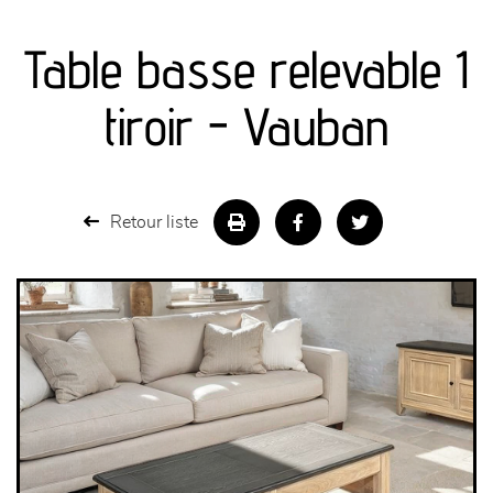
canapés et fauteuils
Table basse relevable 1
séjours
tiroir - Vauban
meubles de complément
chambres et dressing
Retour liste
literie
décoration