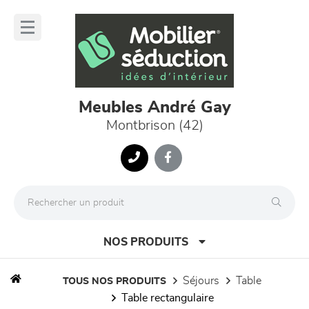
Panneau de gestion des cookies
lose
nu
Meubles André Gay
Montbrison (42)
NOS PRODUITS
séjours
table
TOUS NOS PRODUITS
table rectangulaire