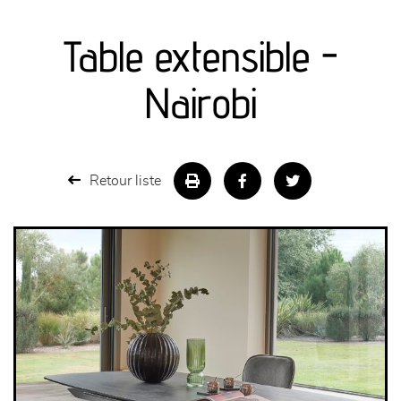
canapés et fauteuils
Table extensible -
séjours
Nairobi
meubles de complément
chambres et dressing
Retour liste
literie
décoration