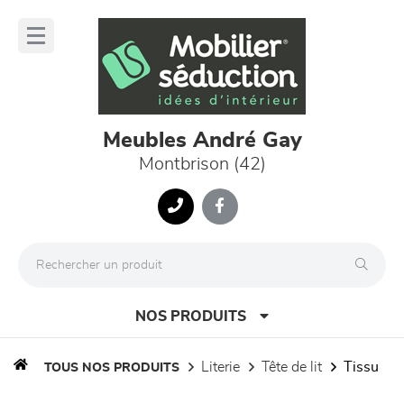
Panneau de gestion des cookies
lose
nu
Meubles André Gay
Montbrison (42)
NOS PRODUITS
literie
tête de lit
tissu
TOUS NOS PRODUITS