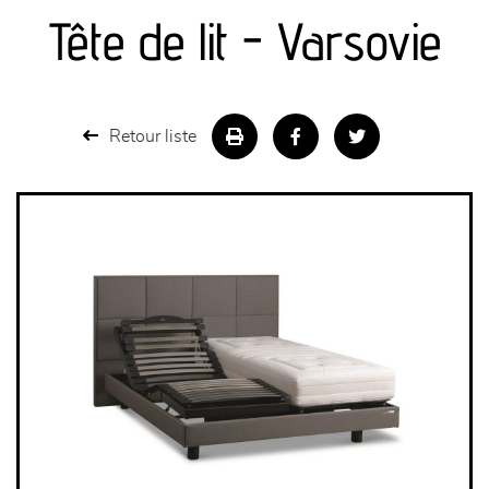
canapés et fauteuils
Tête de lit - Varsovie
séjours
meubles de complément
Retour liste
chambres et dressing
literie
décoration