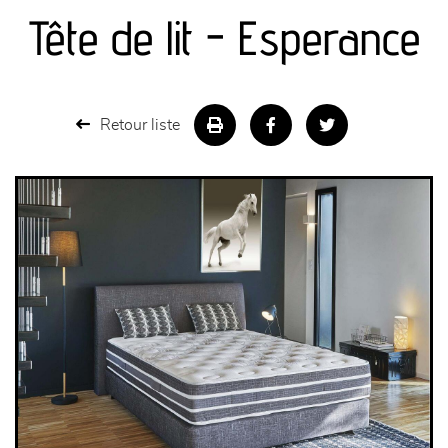
canapés et fauteuils
Tête de lit - Esperance
séjours
meubles de complément
Retour liste
chambres et dressing
literie
décoration