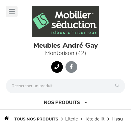
Panneau de gestion des cookies
lose
nu
Meubles André Gay
Montbrison (42)
NOS PRODUITS
literie
tête de lit
tissu
TOUS NOS PRODUITS